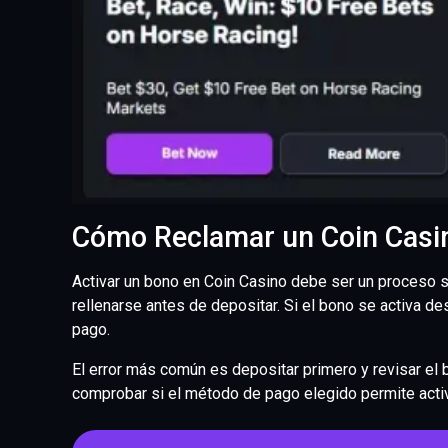
Cómo Reclamar un Coin Casi
Activar un bono en Coin Casino debe ser un proceso s
rellenarse antes de depositar. Si el bono se activa 
pago.
El error más común es depositar primero y revisar el
comprobar si el método de pago elegido permite activ