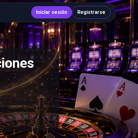
Iniciar sesión
Registrarse
ciones