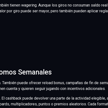
también tienen wagering. Aunque los giros no consuman saldo rea
alor por giro puede ser mayor, pero también pueden aplicar reglas
romos Semanales
a. También puede ofrecer reload bonus, campañas de fin de sem
nen cuenta y quieren seguir jugando con incentivos adicionales.
. El cashback puede devolver una parte de la actividad elegible
oards, multiplicadores, puntos o premios aleatorios. Cada forma