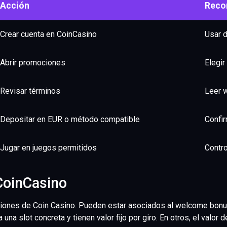
Acción
Reco
Crear cuenta en CoinCasino
Usar d
Abrir promociones
Elegir
Revisar términos
Leer w
Depositar en EUR o método compatible
Confi
Jugar en juegos permitidos
Contro
CoinCasino
ociones de Coin Casino. Pueden estar asociados al welcome bon
una slot concreta y tienen valor fijo por giro. En otros, el valor