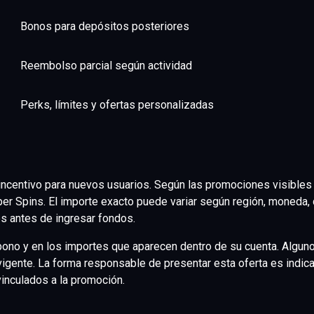
Bonos para depósitos posteriores
Reembolso parcial según actividad
Perks, límites y ofertas personalizadas
incentivo para nuevos usuarios. Según las promociones visible
uper Spins. El importe exacto puede variar según región, moneda
 antes de ingresar fondos.
l bono y en los importes que aparecen dentro de su cuenta. Alguno
igente. La forma responsable de presentar esta oferta es indicar
vinculados a la promoción.