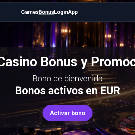
Games
Bonus
Login
App
Casino Bonus y Promo
Bono de bienvenida
Bonos activos en EUR
Activar bono