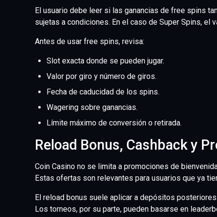
El usuario debe leer si las ganancias de free spins 
sujetas a condiciones. En el caso de Super Spins, el v
Antes de usar free spins, revisa:
Slot exacta donde se pueden jugar.
Valor por giro y número de giros.
Fecha de caducidad de los spins.
Wagering sobre ganancias.
Límite máximo de conversión o retirada.
Reload Bonus, Cashback y P
Coin Casino no se limita a promociones de bienvenid
Estas ofertas son relevantes para usuarios que ya tie
El reload bonus suele aplicar a depósitos posteriores
Los torneos, por su parte, pueden basarse en leaderb