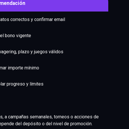
mendación
atos correctos y confirmar email
 el bono vigente
agering, plazo y juegos válidos
rmar importe mínimo
lar progreso y límites
us, a campañas semanales, torneos o acciones de
 depende del depósito o del nivel de promoción.